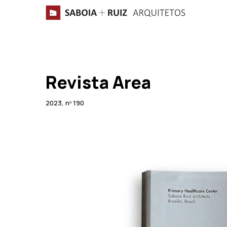
Skip
to
main
content
Revista Area
2023, nº 190