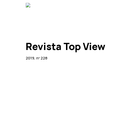
Skip
to
main
content
Revista Top View
2019, nº 228