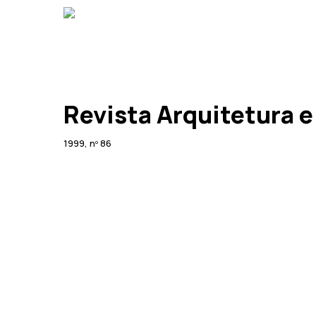
Skip
to
main
content
Revista Arquitetura 
1999, nº 86